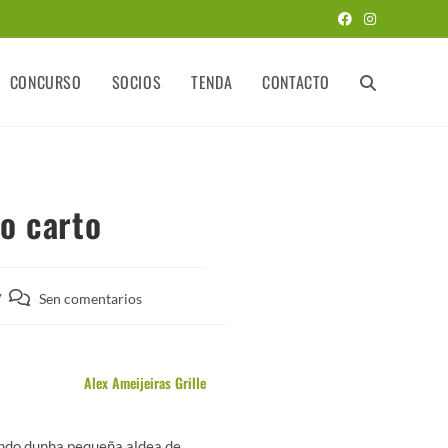
CONCURSO
SOCIOS
TENDA
CONTACTO
o carto
Sen comentarios
Alex Ameijeiras Grille
endo dunha pequeña aldea de