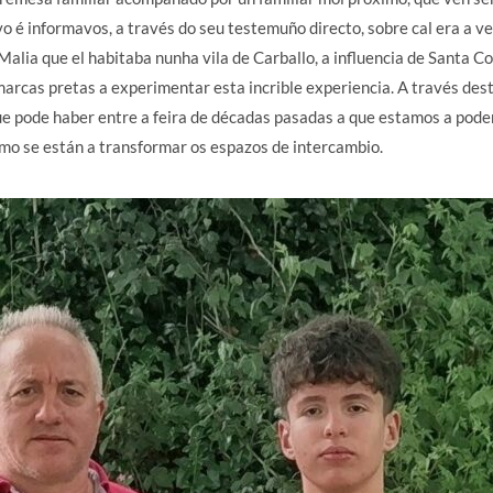
vo é informavos, a través do seu testemuño directo, sobre cal era a 
Malia que el habitaba nunha vila de Carballo, a influencia de Santa 
marcas pretas a experimentar esta incrible experiencia. A través de
ue pode haber entre a feira de décadas pasadas a que estamos a poder
omo se están a transformar os espazos de intercambio.