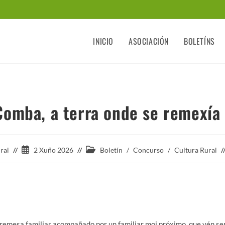
INICIO
ASOCIACIÓN
BOLETÍNS
Comba, a terra onde se remexía 
ral
2 Xuño 2026
Boletín
/
Concurso
/
Cultura Rural
remesa familiar acompañado por un familiar moi próximo, que vén s