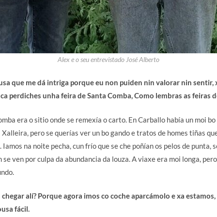
Alex e o seu entrevistado José Alberto
a que me dá intriga porque eu non puiden nin valorar nin sentir,
ca perdiches unha feira de Santa Comba, Como lembras as feiras de
mba era o sitio onde se remexía o carto. En Carballo había un moi b
Xalleira, pero se querías ver un bo gando e tratos de homes tiñas que 
 Iamos na noite pecha, cun frío que se che poñían os pelos de punta,
 se ven por culpa da abundancia da louza. A viaxe era moi longa, pero
undo.
a chegar alí? Porque agora imos co coche aparcámolo e xa estamos,
usa fácil.