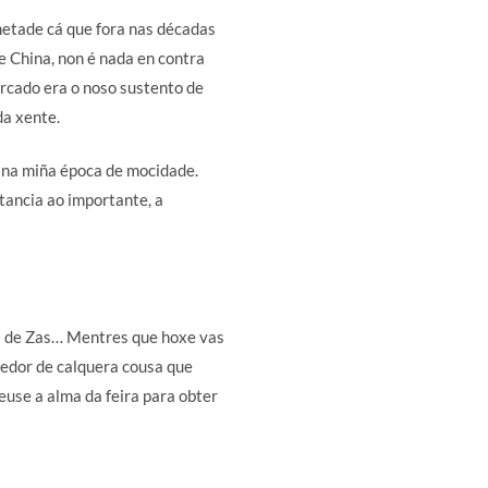
 metade cá que fora nas décadas
e China, non é nada en contra
mercado era o noso sustento de
da xente.
e na miña época de mocidade.
tancia ao importante, a
os de Zas… Mentres que hoxe vas
rredor de calquera cousa que
euse a alma da feira para obter