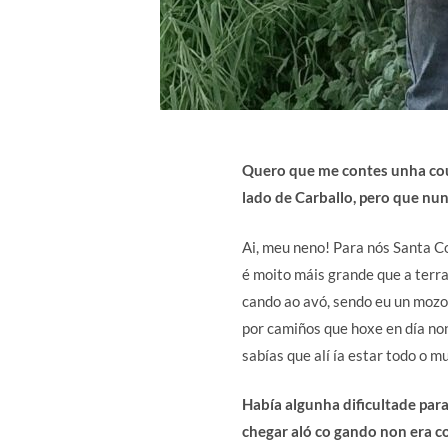
Quero que me contes unha cous
lado de Carballo, pero que nun
Ai, meu neno! Para nós Santa Co
é moito máis grande que a terra 
cando ao avó, sendo eu un mozo.
por camiños que hoxe en día non
sabías que alí ía estar todo o m
Había algunha dificultade par
chegar aló co gando non era co