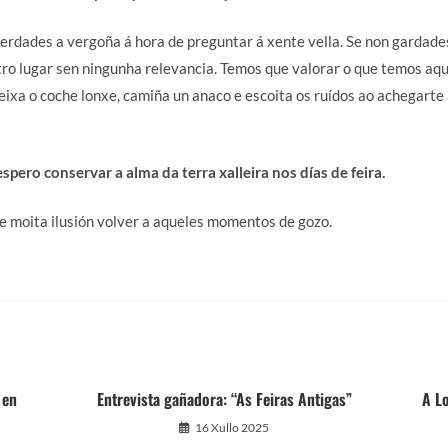
 perdades a vergoña á hora de preguntar á xente vella. Se non gardade
ro lugar sen ningunha relevancia. Temos que valorar o que temos aqu
deixa o coche lonxe, camiña un anaco e escoita os ruídos ao achegarte
pero conservar a alma da terra xalleira nos días de feira.
e moita ilusión volver a aqueles momentos de gozo.
 en
Entrevista gañadora: “As Feiras Antigas”
A Lo
16 Xullo 2025