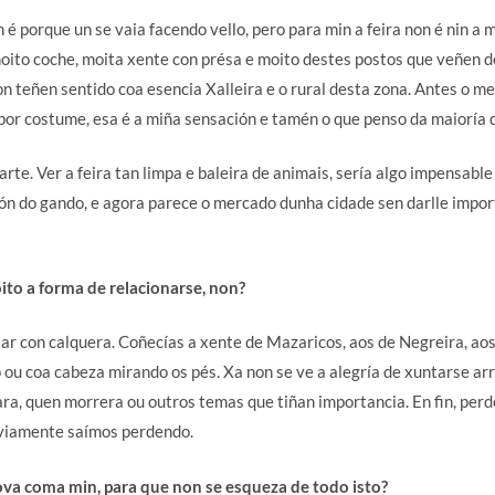
n é porque un se vaia facendo vello, pero para min a feira non é nin a
oito coche, moita xente con présa e moito destes postos que veñen d
non teñen sentido coa esencia Xalleira e o rural desta zona. Antes o 
por costume, esa é a miña sensación e tamén o que penso da maioría 
te. Ver a feira tan limpa e baleira de animais, sería algo impensabl
n do gando, e agora parece o mercado dunha cidade sen darlle impor
to a forma de relacionarse, non?
lar con calquera. Coñecías a xente de Mazaricos, aos de Negreira, a
o ou coa cabeza mirando os pés. Xa non se ve a alegría de xuntarse a
sara, quen morrera ou outros temas que tiñan importancia. En fin, perd
viamente saímos perdendo.
nova coma min, para que non se esqueza de todo isto?