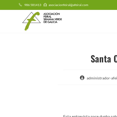
986 581413
asociacionfeiral@afeiral.com
Santa 
administrador-afei
Esta entrevista nace dunha sob