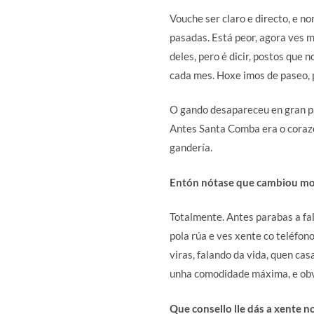
Vouche ser claro e directo, e no
pasadas. Está peor, agora ves m
deles, pero é dicir, postos que 
cada mes. Hoxe imos de paseo, 
O gando desapareceu en gran par
Antes Santa Comba era o corazó
gandería.
Entón nótase que cambiou moi
Totalmente. Antes parabas a fa
pola rúa e ves xente co teléfon
viras, falando da vida, quen ca
unha comodidade máxima, e ob
Que consello lle dás a xente 