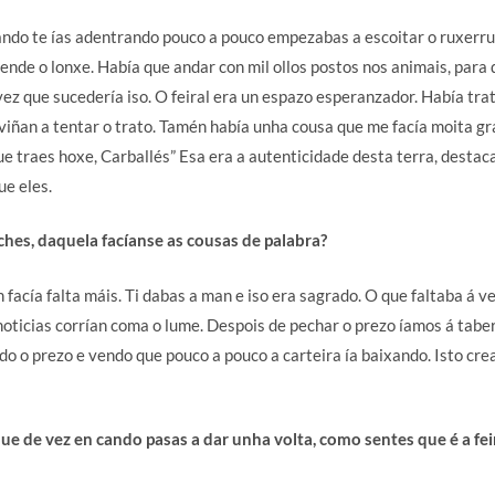
ando te ías adentrando pouco a pouco empezabas a escoitar o ruxerrux
ende o lonxe. Había que andar con mil ollos postos nos animais, para
vez que sucedería iso. O feiral era un espazo esperanzador. Había trat
viñan a tentar o trato. Tamén había unha cousa que me facía moita g
e traes hoxe, Carballés” Esa era a autenticidade desta terra, destac
ue eles.
ches, daquela facíanse as cousas de palabra?
 facía falta máis. Ti dabas a man e iso era sagrado. O que faltaba á v
noticias corrían coma o lume. Despois de pechar o prezo íamos á tabe
do o prezo e vendo que pouco a pouco a carteira ía baixando. Isto c
e de vez en cando pasas a dar unha volta, como sentes que é a fei